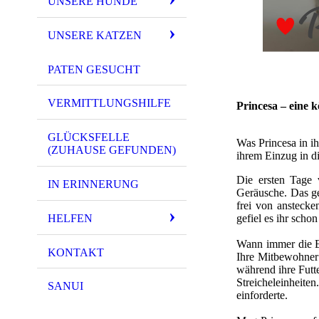
UNSERE HUNDE
UNSERE KATZEN
PATEN GESUCHT
VERMITTLUNGSHILFE
Princesa – eine 
GLÜCKSFELLE
Was Princesa in ih
(ZUHAUSE GEFUNDEN)
ihrem Einzug in di
Die ersten Tage 
IN ERINNERUNG
Geräusche. Das gef
frei von anstecke
HELFEN
gefiel es ihr schon
Wann immer die E
KONTAKT
Ihre Mitbewohner 
während ihre Futt
Streicheleinheite
SANUI
einforderte.