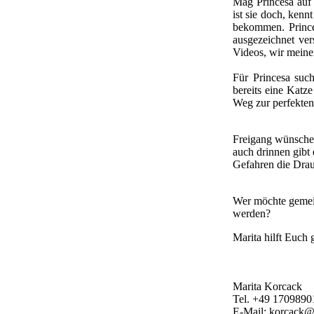
Mag Princesa auf 
ist sie doch, kenn
bekommen. Princes
ausgezeichnet ver
Videos, wir meine
Für Princesa such
bereits eine Katz
Weg zur perfekten
Freigang wünschen
auch drinnen gibt
Gefahren die Dra
Wer möchte gemein
werden?
Marita hilft Euch 
Marita Korcack
Tel. +49 1709890
E-Mail: korcack@