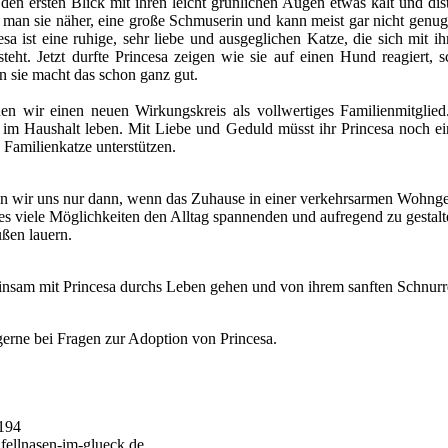
den ersten Blick mit ihren leicht grünlichen Augen etwas kalt und dist
t man sie näher, eine große Schmuserin und kann meist gar nicht genug
a ist eine ruhige, sehr liebe und ausgeglichen Katze, die sich mit 
steht. Jetzt durfte Princesa zeigen wie sie auf einen Hund reagiert, 
n sie macht das schon ganz gut.
en wir einen neuen Wirkungskreis als vollwertiges Familienmitglie
e im Haushalt leben. Mit Liebe und Geduld müsst ihr Princesa noch e
 Familienkatze unterstützen.
 wir uns nur dann, wenn das Zuhause in einer verkehrsarmen Wohnge
 es viele Möglichkeiten den Alltag spannenden und aufregend zu gestalt
ußen lauern.
sam mit Princesa durchs Leben gehen und von ihrem sanften Schnurr
gerne bei Fragen zur Adoption von Princesa.
194
fellnasen-im-glueck.de