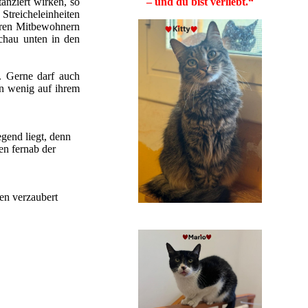
anziert wirken, so
– und du bist verliebt.“
 Streicheleinheiten
ihren Mitbewohnern
schau unten in den
d. Gerne darf auch
in wenig auf ihrem
gend liegt, denn
en fernab der
en verzaubert